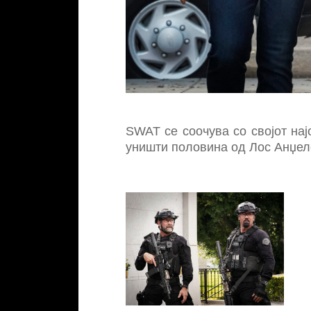
SWAT се соочува со својот нај
уништи половина од Лос Анџеле