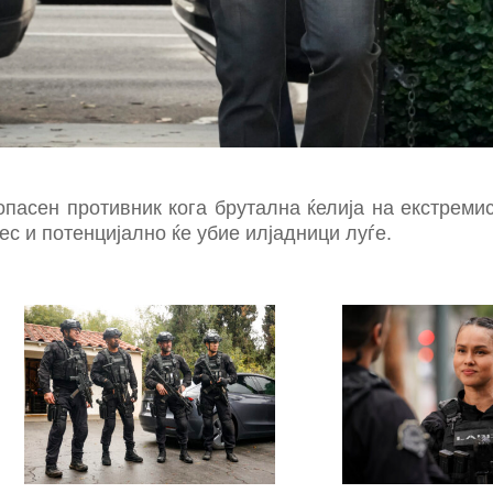
опасен противник кога брутална ќелија на екстремис
с и потенцијално ќе убие илјадници луѓе.