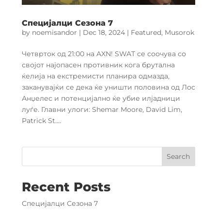
Специјалци Сезона 7
by
noemisandor
|
Dec 18, 2024
|
Featured
,
Musorok
Четврток од 21:00 на AXN! SWAT се соочува со
својот најопасен противник кога брутална
ќелија на екстремисти планира одмазда,
заканувајќи се дека ќе уништи половина од Лос
Анџелес и потенцијално ќе убие илјадници
луѓе. Главни улоги: Shemar Moore, David Lim,
Patrick St....
Search
Recent Posts
Специјалци Сезона 7